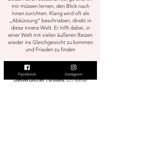
mir müssen lernen, den Blick nach
innen zurichten. Klang wird oft als
„Abkürzung“ beschrieben, direkt in
diese innere Welt. Er hilft dabei, in
einer Welt mit vielen äußeren Reizen
wieder ins Gleichgewicht zu kommen
und Frieden zu finden
Facebook
Instagram
Gewerblicher Hinweis:
Ich weise
ausdrücklich darauf hin, dass kranke
Menschen sich an einen Lebens +
Sozialberater bzw. an einen
Psychotherapeuten und an einen
Arzt zu wenden haben!! Da diese
Maßnahmen und die Auswahl der
Maßnahmen / der ESP Lebenslehre
und Gestaltung zur