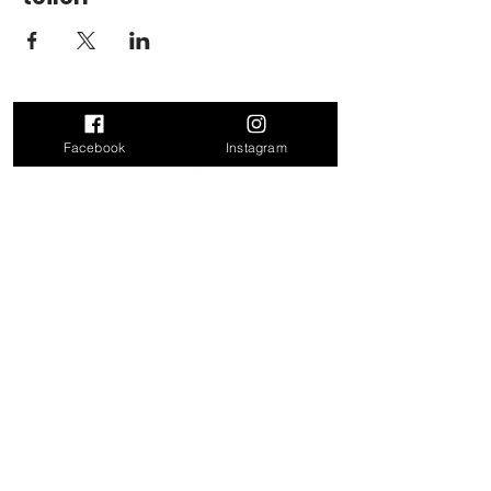
Facebook
Instagram
Kontakt
Doris Leitner
Felling 17
4624 Pennewang
Mail:
doris_leitner@outlook.com
Tel: 0680 31 86 171