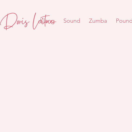
Klang
Sound
Zumba
Poun