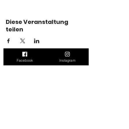
Diese Veranstaltung
teilen
Facebook
Instagram
Kontakt
Doris Leitner
Felling 17
4624 Pennewang