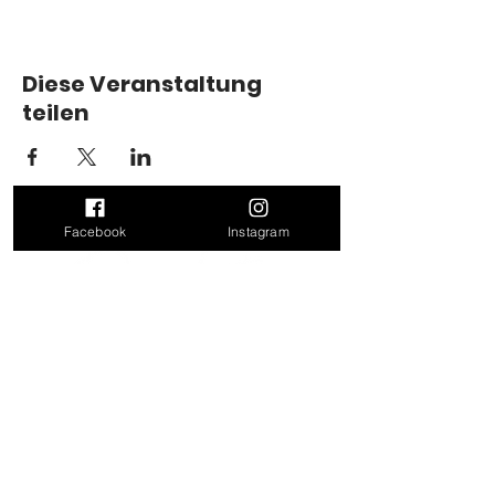
Diese Veranstaltung
teilen
Facebook
Instagram
Kontakt
Doris Leitner
Felling 17
4624 Pennewang