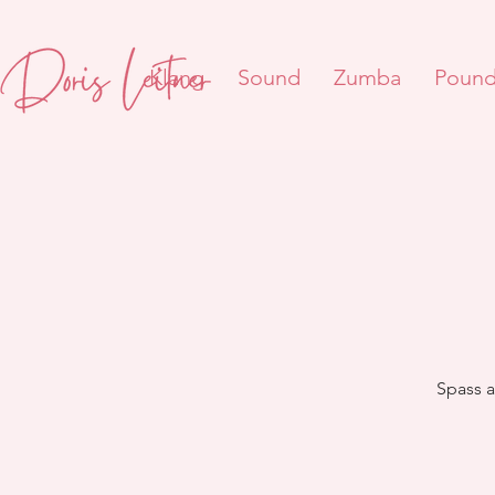
Klang
Sound
Zumba
Poun
Spass a