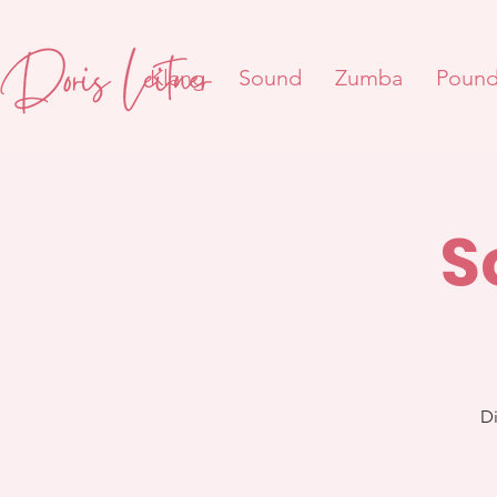
Klang
Sound
Zumba
Poun
S
Di