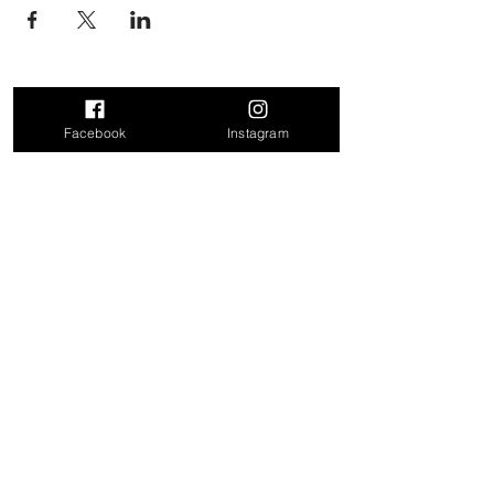
Facebook
Instagram
Kontakt
Doris Leitner
Felling 17
4624 Pennewang
Mail:
doris_leitner@outlook.com
Tel: 0680 31 86 171
Öffnungszeiten