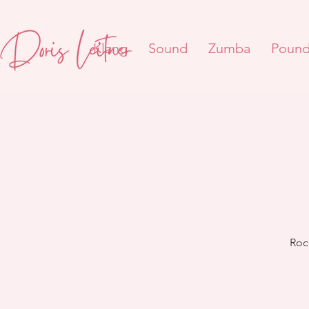
Klang
Sound
Zumba
Poun
Roc