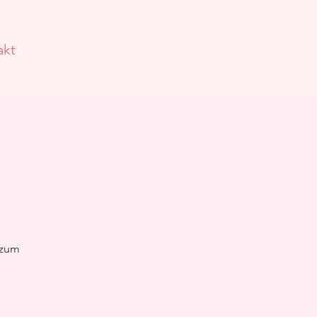
akt
 zum