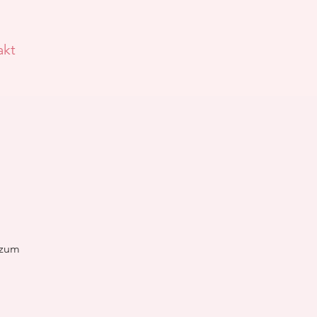
akt
 zum