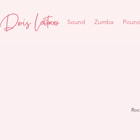
Klang
Sound
Zumba
Poun
Roc