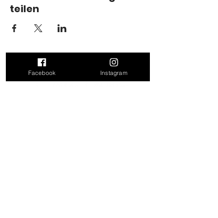
teilen
Facebook
Instagram
Kontakt
Doris Leitner
Felling 17
4624 Pennewang
Mail:
doris_leitner@outlook.com
Tel: 0680 31 86 171