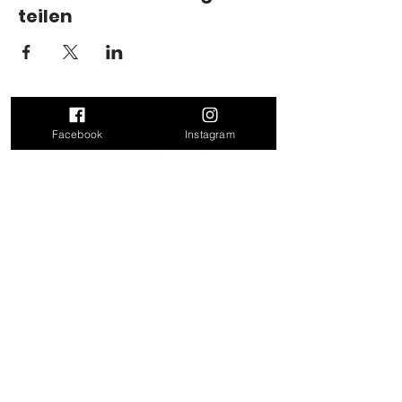
teilen
Facebook
Instagram
Kontakt
Doris Leitner
Felling 17
4624 Pennewang
Mail:
doris_leitner@outlook.com
Tel: 0680 31 86 171