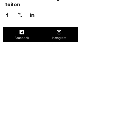
teilen
Facebook
Instagram
Kontakt
Doris Leitner
Felling 17
4624 Pennewang
Mail:
doris_leitner@outlook.com
Tel: 0680 31 86 171