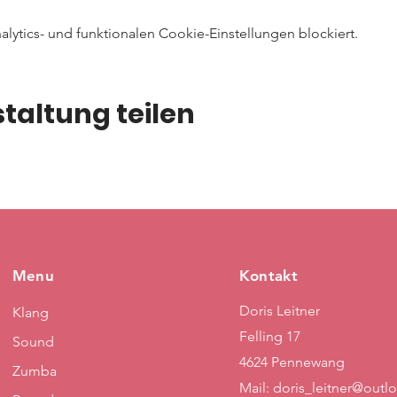
ytics- und funktionalen Cookie-Einstellungen blockiert.
taltung teilen
Menu
Kontakt
Doris Leitner
Klang
Felling 17
Sound
4624 Pennewang
Zumba
Mail:
doris_leitner@outl