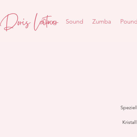
Klang
Sound
Zumba
Poun
Spezie
Krista