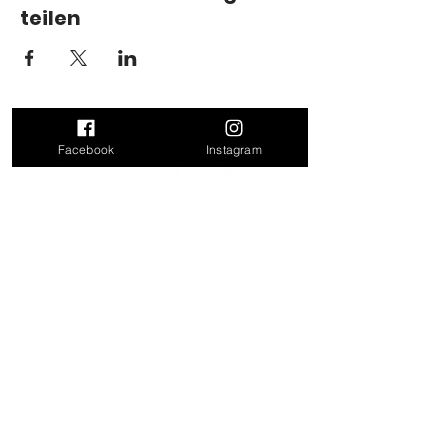
teilen
Facebook
Instagram
Kontakt
Doris Leitner
Felling 17
4624 Pennewang
Mail:
doris_leitner@outlook.com
Tel: 0680 31 86 171