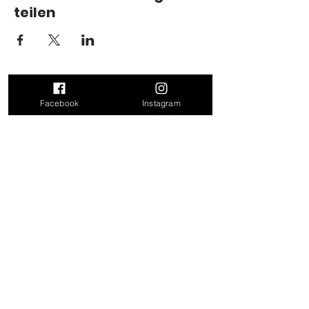
teilen
Facebook
Instagram
Kontakt
Doris Leitner
Felling 17
4624 Pennewang
Mail:
doris_leitner@outlook.com
Tel: 0680 31 86 171